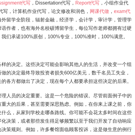
ssignment代写
，Dissertation代写，
Report代写
，小组作业代
ation代写，计算机作业代写，论文修改和润色，
网课代做
，
exam代
海外留学全阶段，辐射金融，经济学，会计学，审计学，管理学
母语作者，也有海外名校硕博留学生，每位写作老师都拥有过硬
承诺100%原创，100%专业，100%准时，100%满意。
各样的决定。这些决定可能会影响其他人的生活，并改变一个组
做的决定最终导致投资者损失600亿美元，数千名员工失业，
关的各方都做出了决定，现在每个人都要承担这些决定的后果。
管理人员的决定重要。这是一个危险的错误。尽管前面例子中的
有重大的后果，甚至需要深思熟虑。例如，在你来上课之前，你
吃什么，从家到学校走哪条路线。你可能不会花太多时间在这些
序化决策，或者那些发生得足够频繁以至于我们开发了自动响应
为决策规则。例如，许多餐馆面临顾客投诉，这是做生意的例行