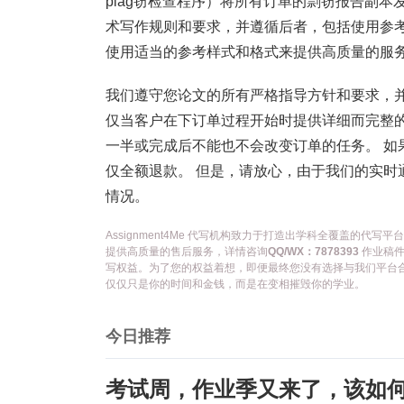
plag窃检查程序）将所有订单的剽窃报告副本
术写作规则和要求，并遵循后者，包括使用参
使用适当的参考样式和格式来提供高质量的服务
我们遵守您论文的所有严格指导方针和要求，
仅当客户在下订单过程开始时提供详细而完整的
一半或完成后不能也不会改变订单的任务。 如
仅全额退款。 但是，请放心，由于我们的实时
情况。
Assignment4Me 代写机构致力于打造出学科全覆盖的
提供高质量的售后服务，详情咨询
QQ/WX：7878393
作业稿件
写权益。为了您的权益着想，即便最终您没有选择与我们平台
仅仅只是你的时间和金钱，而是在变相摧毁你的学业。
今日推荐