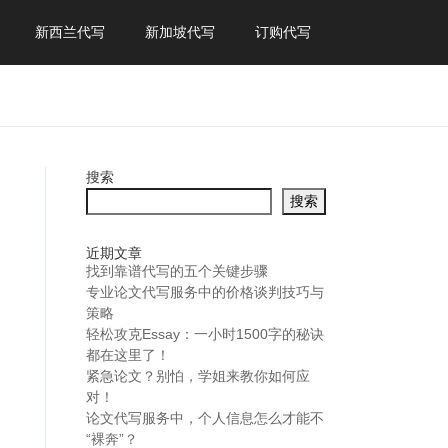
新西兰代写
新加坡代写
订购代写
搜索
搜索
近期文章
找到靠谱代写的五个关键步骤
专业论文代写服务中的价格谈判技巧与
策略
轻松攻克Essay：一小时1500字的秘诀
都在这里了！
紧急论文？别怕，学姐来教你如何应
对！
论文代写服务中，个人信息怎么才能不
“裸奔”？