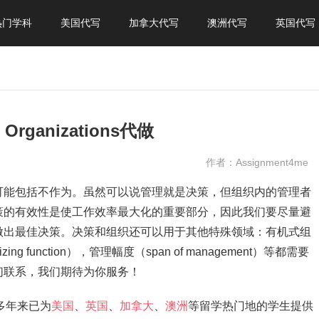
热门学科
美国代写
加拿大代写
澳洲代写
英国代写
Organizations代做
作者：Assignment4me
可能包括不作为。虽然可以说管理就是决策，但组织内的管理者
策的有效性是使工作效率最大化的重要部分，因此我们要尽量避
做出最佳决策。决策和组织还可以用于其他特殊领域：有机式组
nizing function），管理幅度（span of management）等都需要
们联系，我们期待为你服务！
，多年来已为
美国
、
英国
、
加拿大
、
澳洲
等留学热门地的学生提供