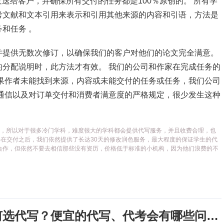
发送给客户，并确保所有交付的任务都是100％原创的。 所有学
考文献和文本引用来表示和引用其他来源的内容和引语，方法是
和任务 。
并提供无数次修订，以确保我们的客户对他们的论文完全满意。
分配说明时，此方法才有效。 我们的公司和作家在完成任务的
果作者未能找到来源，内容或未能交付的任务或任务，我们公司
通信以及对订单交付和消费者满意度的严格规定，很少发生这种
代写平台，所以对于很多冷门学科，难度很大的学科都会提供代写服务，并且收费合理，也
在交付之后，我们依然提供了长达30天的修改润色服务，最大程度的保证学生的代
合作，但依然不要去相信那些没有资历，价格低于标准的小机构，因为他们浪费的不
考试周，作业季又来了，该如何选代写？便宜的代写、代考会有哪些问题？