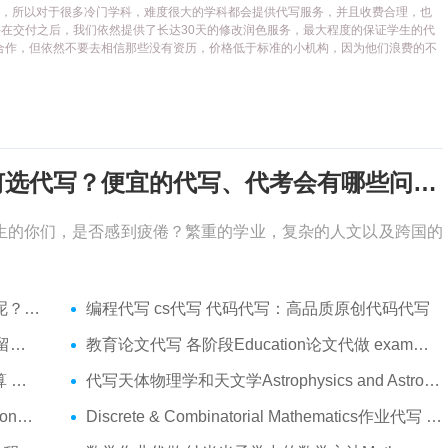
代写平台，所以对于很多冷门学科，难度很大的学科都会提供代写服务，并且收费合理，也
在交付之后，我们依然提供了长达30天的修改润色服务，最大程度的保证学生的代
合作，但依然不要去相信那些没有资历，价格低于标准的小机构，因为他们浪费的不
考试周，作业季又来了，该如何选代写？便宜的代写、代考会有哪些问题？
生的你们，是否感到疲倦？繁重的学业，复杂的人文以及跨国的
吗？
编程代写 cs代写 代码代写：高品质原创代码代写
服务
教育论文代写 各阶段Education论文代做 exam代考
代做
代写天体物理学和天文学Astrophysics and Astronomy 天文学Assignment代做
am代考
Discrete & Combinatorial Mathematics作业代写 代写离散 组合数学Assignment代做