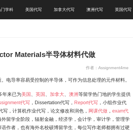
热门学科
美国代写
加拿大代写
澳洲代写
英国代写
tor Materials半导体材料代做
作者：Assignment4me
质。电导率容易受控制的半导体，可作为信息处理的元件材料。
，多年来已为
美国
、
英国
、
加拿大
、
澳洲
等留学热门地的学生提供
ssignment代写
，Dissertation代写，
Report代写
，小组作业代
ation代写，计算机作业代写，论文修改和润色，
网课代做
，
exam代
海外留学全阶段，辐射金融，经济学，会计学，审计学，管理学
母语作者，也有海外名校硕博留学生，每位写作老师都拥有过硬