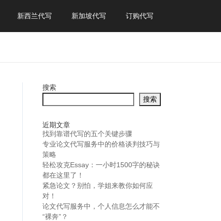
新西兰代写
新加坡代写
订购代写
搜索
搜索
近期文章
找到靠谱代写的五个关键步骤
专业论文代写服务中的价格谈判技巧与
策略
轻松攻克Essay：一小时1500字的秘诀
都在这里了！
紧急论文？别怕，学姐来教你如何应
对！
论文代写服务中，个人信息怎么才能不
“裸奔”？