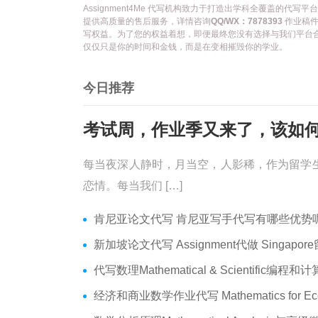
Assignment4Me 代写机构致力于打造出学科全覆盖的
提供高质量的售后服务，详情咨询
QQ/WX：7878393
作业稿件
写权益。为了您的权益着想，即便最终您没有选择与我们平台
仅仅只是你的时间和金钱，而是在变相摧毁你的学业。
今日推荐
每当夜深人静时，月当空，人影稀，作为留学
恋情。每当我们 […]
肯尼亚论文代写 肯尼亚写手代写有哪些优势呢？价格便宜
新加坡论文代写 Assignment代做 Singapore留学生论文代写
代写数理Mathematical & Scientific编程和计算 数学编程作业
经济和商业数学作业代写 Mathematics for Economics Business代做Online ex