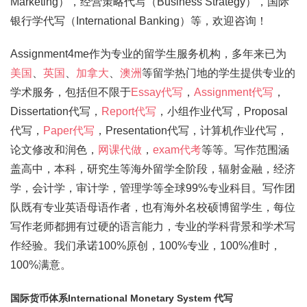
Marketing），经营策略代写（Business Strategy），国际
银行学代写（International Banking）等，欢迎咨询！
Assignment4me作为专业的留学生服务机构，多年来已为
美国
、
英国
、
加拿大
、
澳洲
等留学热门地的学生提供专业的
学术服务，包括但不限于
Essay代写
，
Assignment代写
，
Dissertation代写，
Report代写
，小组作业代写，Proposal
代写，
Paper代写
，Presentation代写，计算机作业代写，
论文修改和润色，
网课代做
，
exam代考
等等。写作范围涵
盖高中，本科，研究生等海外留学全阶段，辐射金融，经济
学，会计学，审计学，管理学等全球99%专业科目。写作团
队既有专业英语母语作者，也有海外名校硕博留学生，每位
写作老师都拥有过硬的语言能力，专业的学科背景和学术写
作经验。我们承诺100%原创，100%专业，100%准时，
100%满意。
国际货币体系International Monetary System 代写