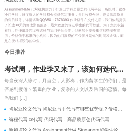
Assignment4Me 代写机构致力于打造出学科全覆盖的代写平台，所以对于很多
冷门学科，难度很大的学科都会提供代写服务，并且收费合理，也提供高质量
的售后服务，详情咨询
QQ/WX：7878393
作业稿件在交付之后，我们依然提供
了长达30天的修改润色服务，最大程度的保证学生的代写权益。为了您的权益
着想，即便最终您没有选择与我们平台合作，但依然不要去相信那些没有资
历，价格低于标准的小机构，因为他们浪费的不仅仅只是你的时间和金钱，而
是在变相摧毁你的学业。
今日推荐
考试周，作业季又来了，该如何选代写？便宜的代写、代考会有哪些问题？
每当夜深人静时，月当空，人影稀，作为留学生的你们，是
否感到疲倦？繁重的学业，复杂的人文以及跨国的恋情。每
当我们 […]
肯尼亚论文代写 肯尼亚写手代写有哪些优势呢？价格便宜吗？
编程代写 cs代写 代码代写：高品质原创代码代写
新加坡论文代写 Assignment代做 Singapore留学生论文代写服务