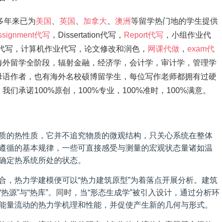
，多年来已为
美国
、
英国
、
加拿大
、
澳洲
等留学热门地的学生提供
ssignment代写
，Dissertation代写，
Report代写
，小组作业代
ation代写，计算机作业代写，论文修改和润色，
网课代做
，
exam代
海外留学全阶段，辐射金融，经济学，会计学，审计学，管理学
母语作者，也有海外名校硕博留学生，每位写作老师都拥有过硬
承诺100%原创，100%专业，100%准时，100%满意。
质的热性质，它并不追究物质的微观结构，只关心系统在整体
遵循的基本规律，一些可直接感受与测量的宏观状态量诸如温
确定热系统所处的状态。
合，热力学建模便可以“热力建筑原型”为着落点开展分析。建筑
热源”与“热库”。同时，当“形态生成学”被引入设计，通过分析环
能量流动的热力学机理和性能，并促使产生新的几何与形式。