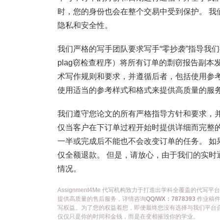
时，您的身份也会在整个交易中受到保护。 我
隐私和安全性。
我们严格的写手团队要求写手“零抄袭”指导我们提
plag窃检查程序）将所有订单的剽窃报告副本
术写作规则和要求，并遵循后者，包括使用参
使用适当的参考样式和格式来提供高质量的服务
我们遵守您论文的所有严格指导方针和要求，
仅当客户在下订单过程开始时提供详细而完整的
一半或完成后不能也不会改变订单的任务。 如
仅全额退款。 但是，请放心，由于我们的实时
情况。
Assignment4Me 代写机构致力于打造出学科全覆盖的
提供高质量的售后服务，详情咨询
QQ/WX：7878393
作业稿件
写权益。为了您的权益着想，即便最终您没有选择与我们平台
仅仅只是你的时间和金钱，而是在变相摧毁你的学业。