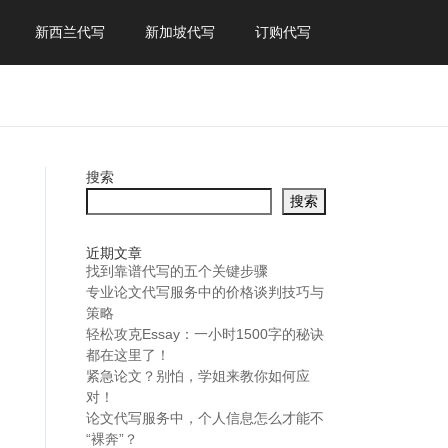
新西兰代写
新加坡代写
订购代写
搜索
搜索
近期文章
找到靠谱代写的五个关键步骤
专业论文代写服务中的价格谈判技巧与
策略
轻松攻克Essay：一小时1500字的秘诀
都在这里了！
紧急论文？别怕，学姐来教你如何应
对！
论文代写服务中，个人信息怎么才能不
“裸奔”？