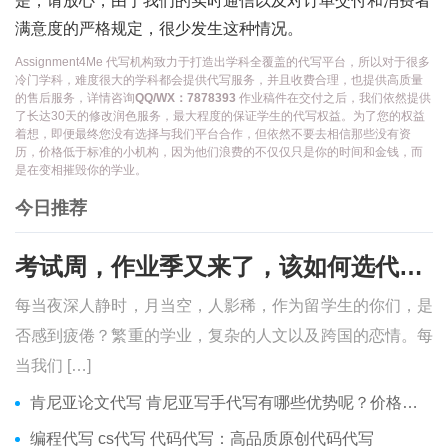
是，请放心，由于我们的实时通信以及对订单交付和消费者
满意度的严格规定，很少发生这种情况。
Assignment4Me 代写机构致力于打造出学科全覆盖的代写平台，所以对于很多
冷门学科，难度很大的学科都会提供代写服务，并且收费合理，也提供高质量
的售后服务，详情咨询
QQ/WX：7878393
作业稿件在交付之后，我们依然提供
了长达30天的修改润色服务，最大程度的保证学生的代写权益。为了您的权益
着想，即便最终您没有选择与我们平台合作，但依然不要去相信那些没有资
历，价格低于标准的小机构，因为他们浪费的不仅仅只是你的时间和金钱，而
是在变相摧毁你的学业。
今日推荐
考试周，作业季又来了，该如何选代写？便宜的代写、代考会有哪些问题？
每当夜深人静时，月当空，人影稀，作为留学生的你们，是
否感到疲倦？繁重的学业，复杂的人文以及跨国的恋情。每
当我们 […]
肯尼亚论文代写 肯尼亚写手代写有哪些优势呢？价格便宜吗？
编程代写 cs代写 代码代写：高品质原创代码代写