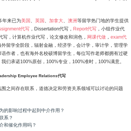
，多年来已为
美国
、
英国
、
加拿大
、
澳洲
等留学热门地的学生提供
ssignment代写
，Dissertation代写，
Report代写
，小组作业代
ation代写，计算机作业代写，论文修改和润色，
网课代做
，
exam代
海外留学全阶段，辐射金融，经济学，会计学，审计学，管理学
母语作者，也有海外名校硕博留学生，每位写作老师都拥有过硬
承诺100%原创，100%专业，100%准时，100%满意。
ership Employee Relations代写
氛围之间存在联系，道德决定和劳资关系领域可以讨论的问题
为的影响过程中起到中介作用？
联系？
介和催化作用吗？