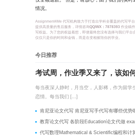
情况。
Assignment4Me 代写机构致力于打造出学科全覆盖的
提供高质量的售后服务，详情咨询
QQ/WX：7878393
作业稿件
写权益。为了您的权益着想，即便最终您没有选择与我们平台
仅仅只是你的时间和金钱，而是在变相摧毁你的学业。
今日推荐
每当夜深人静时，月当空，人影稀，作为留学
恋情。每当我们 […]
肯尼亚论文代写 肯尼亚写手代写有哪些优势呢？价格便宜
教育论文代写 各阶段Education论文代做 exam
代写数理Mathematical & Scientific编程和计算 数学编程作业