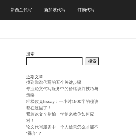
新西兰代写
新加坡代写
订购代写
搜索
搜索
近期文章
找到靠谱代写的五个关键步骤
专业论文代写服务中的价格谈判技巧与
策略
轻松攻克Essay：一小时1500字的秘诀
都在这里了！
紧急论文？别怕，学姐来教你如何应
对！
论文代写服务中，个人信息怎么才能不
“裸奔”？