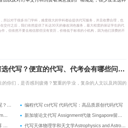
代写平台，所以对于很多冷门学科，难度很大的学科都会提供代写服务，并且收费合理，也
在交付之后，我们依然提供了长达30天的修改润色服务，最大程度的保证学生的代
合作，但依然不要去相信那些没有资历，价格低于标准的小机构，因为他们浪费的不
考试周，作业季又来了，该如何选代写？便宜的代写、代考会有哪些问题？
生的你们，是否感到疲倦？繁重的学业，复杂的人文以及跨国的
吗？
编程代写 cs代写 代码代写：高品质原创代码代写
代考
新加坡论文代写 Assignment代做 Singapore留学生论文代写服务
代做
代写天体物理学和天文学Astrophysics and Astronomy 天文学Assignment代做