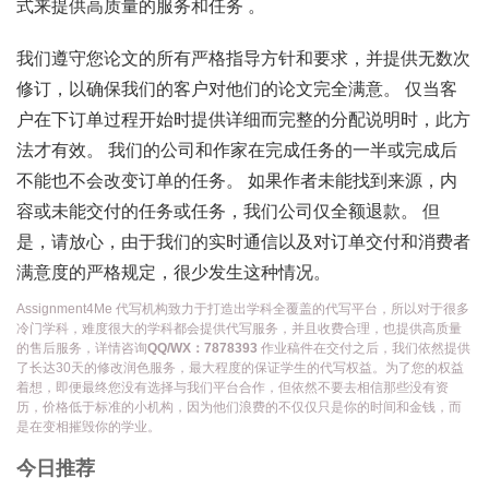
式来提供高质量的服务和任务 。
我们遵守您论文的所有严格指导方针和要求，并提供无数次
修订，以确保我们的客户对他们的论文完全满意。 仅当客
户在下订单过程开始时提供详细而完整的分配说明时，此方
法才有效。 我们的公司和作家在完成任务的一半或完成后
不能也不会改变订单的任务。 如果作者未能找到来源，内
容或未能交付的任务或任务，我们公司仅全额退款。 但
是，请放心，由于我们的实时通信以及对订单交付和消费者
满意度的严格规定，很少发生这种情况。
Assignment4Me 代写机构致力于打造出学科全覆盖的代写平台，所以对于很多
冷门学科，难度很大的学科都会提供代写服务，并且收费合理，也提供高质量
的售后服务，详情咨询
QQ/WX：7878393
作业稿件在交付之后，我们依然提供
了长达30天的修改润色服务，最大程度的保证学生的代写权益。为了您的权益
着想，即便最终您没有选择与我们平台合作，但依然不要去相信那些没有资
历，价格低于标准的小机构，因为他们浪费的不仅仅只是你的时间和金钱，而
是在变相摧毁你的学业。
今日推荐