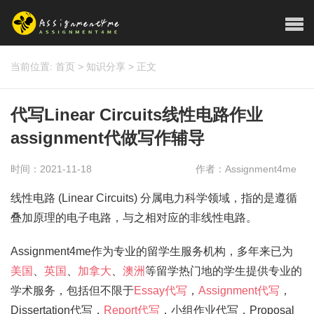
当前位置:
首页
>
知识分享
>
正文
代写Linear Circuits线性电路作业
assignment代做写作辅导
时间：2021-11-18
作者：Assignment4me
线性电路 (Linear Circuits) 分属电力科学领域，指的是遵循
叠加原理的电子电路，与之相对应的非线性电路。
Assignment4me作为专业的留学生服务机构，多年来已为
美国
、
英国
、
加拿大
、
澳洲
等留学热门地的学生提供专业的
学术服务，包括但不限于
Essay代写
，
Assignment代写
，
Dissertation代写，
Report代写
，小组作业代写，Proposal