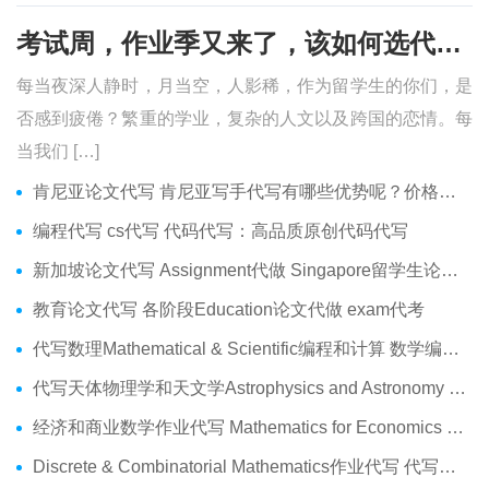
考试周，作业季又来了，该如何选代写？便宜的代写、代考会有哪些问题？
每当夜深人静时，月当空，人影稀，作为留学生的你们，是
否感到疲倦？繁重的学业，复杂的人文以及跨国的恋情。每
当我们 […]
肯尼亚论文代写 肯尼亚写手代写有哪些优势呢？价格便宜吗？
编程代写 cs代写 代码代写：高品质原创代码代写
新加坡论文代写 Assignment代做 Singapore留学生论文代写服务
教育论文代写 各阶段Education论文代做 exam代考
代写数理Mathematical & Scientific编程和计算 数学编程作业代做
代写天体物理学和天文学Astrophysics and Astronomy 天文学Assignment代做
经济和商业数学作业代写 Mathematics for Economics Business代做Online exam代考
Discrete & Combinatorial Mathematics作业代写 代写离散 组合数学Assignment代做