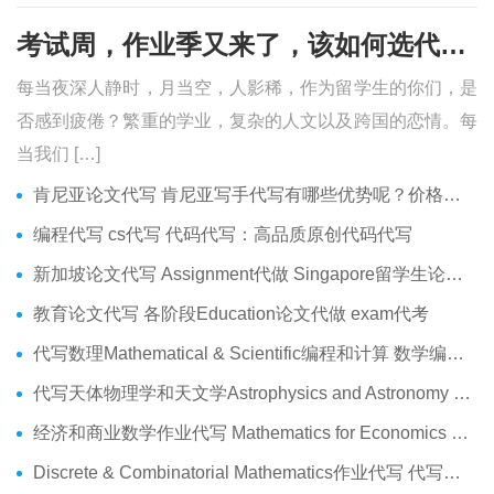
考试周，作业季又来了，该如何选代写？便宜的代写、代考会有哪些问题？
每当夜深人静时，月当空，人影稀，作为留学生的你们，是
否感到疲倦？繁重的学业，复杂的人文以及跨国的恋情。每
当我们 […]
肯尼亚论文代写 肯尼亚写手代写有哪些优势呢？价格便宜吗？
编程代写 cs代写 代码代写：高品质原创代码代写
新加坡论文代写 Assignment代做 Singapore留学生论文代写服务
教育论文代写 各阶段Education论文代做 exam代考
代写数理Mathematical & Scientific编程和计算 数学编程作业代做
代写天体物理学和天文学Astrophysics and Astronomy 天文学Assignment代做
经济和商业数学作业代写 Mathematics for Economics Business代做Online exam代考
Discrete & Combinatorial Mathematics作业代写 代写离散 组合数学Assignment代做