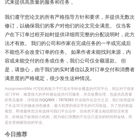
式来提供高质量的服务和任务 。
我们遵守您论文的所有严格指导方针和要求，并提供无数次
修订，以确保我们的客户对他们的论文完全满意。 仅当客
户在下订单过程开始时提供详细而完整的分配说明时，此方
法才有效。 我们的公司和作家在完成任务的一半或完成后
不能也不会改变订单的任务。 如果作者未能找到来源，内
容或未能交付的任务或任务，我们公司仅全额退款。 但
是，请放心，由于我们的实时通信以及对订单交付和消费者
满意度的严格规定，很少发生这种情况。
Assignment4Me 代写机构致力于打造出学科全覆盖的代写平台，所以对于很多
冷门学科，难度很大的学科都会提供代写服务，并且收费合理，也提供高质量
的售后服务，详情咨询
QQ/WX：7878393
作业稿件在交付之后，我们依然提供
了长达30天的修改润色服务，最大程度的保证学生的代写权益。为了您的权益
着想，即便最终您没有选择与我们平台合作，但依然不要去相信那些没有资
历，价格低于标准的小机构，因为他们浪费的不仅仅只是你的时间和金钱，而
是在变相摧毁你的学业。
今日推荐