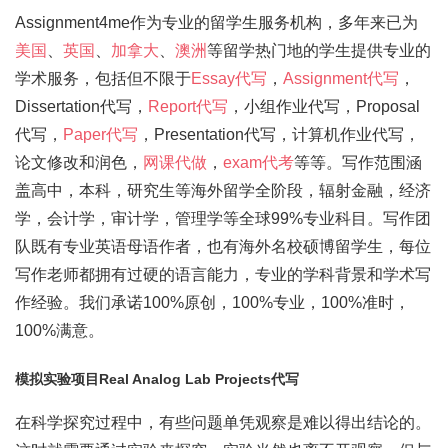
Assignment4me作为专业的留学生服务机构，多年来已为
美国
、
英国
、
加拿大
、
澳洲
等留学热门地的学生提供专业的
学术服务，包括但不限于
Essay代写
，
Assignment代写
，
Dissertation代写，
Report代写
，小组作业代写，Proposal
代写，
Paper代写
，Presentation代写，计算机作业代写，
论文修改和润色，
网课代做
，
exam代考
等等。写作范围涵
盖高中，本科，研究生等海外留学全阶段，辐射金融，经济
学，会计学，审计学，管理学等全球99%专业科目。写作团
队既有专业英语母语作者，也有海外名校硕博留学生，每位
写作老师都拥有过硬的语言能力，专业的学科背景和学术写
作经验。我们承诺100%原创，100%专业，100%准时，
100%满意。
模拟实验项目Real Analog Lab Projects代写
在科学探究过程中，有些问题单凭观察是难以得出结论的。