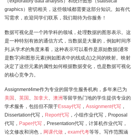
（exploratory data analysis）和统计图形（statistical
graphics）密切相关，这些领域都需要这部分知识。如有代
写需求，欢迎同学们联系，我们期待为你服务！
数据可视化是一个跨学科的领域，处理数据的图形表示。这
是一种特别有效的通信方式，当数据是大量的，例如时间序
列,从学术的角度来看，这种表示可以看作是原始数据(通常
是数字)和图形元素(例如图表中的线或点)之间的映射。映射
决定了这些元素的属性如何根据数据变化，也是数据可视化
的核心竞争力。
Assignment4me作为专业的留学生服务机构，多年来已为
美国
、
英国
、
加拿大
、
澳洲
等留学热门地的学生提供专业的
学术服务，包括但不限于
Essay代写
，
Assignment代写
，
Dissertation代写，
Report代写
，小组作业代写，Proposal
代写，
Paper代写
，Presentation代写，计算机作业代写，
论文修改和润色，
网课代做
，
exam代考
等等。写作范围涵