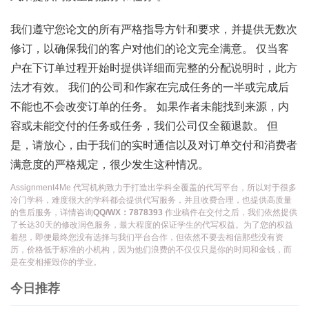
我们遵守您论文的所有严格指导方针和要求，并提供无数次
修订，以确保我们的客户对他们的论文完全满意。 仅当客
户在下订单过程开始时提供详细而完整的分配说明时，此方
法才有效。 我们的公司和作家在完成任务的一半或完成后
不能也不会改变订单的任务。 如果作者未能找到来源，内
容或未能交付的任务或任务，我们公司仅全额退款。 但
是，请放心，由于我们的实时通信以及对订单交付和消费者
满意度的严格规定，很少发生这种情况。
Assignment4Me 代写机构致力于打造出学科全覆盖的代写平台，所以对于很多
冷门学科，难度很大的学科都会提供代写服务，并且收费合理，也提供高质量
的售后服务，详情咨询
QQ/WX：7878393
作业稿件在交付之后，我们依然提供
了长达30天的修改润色服务，最大程度的保证学生的代写权益。为了您的权益
着想，即便最终您没有选择与我们平台合作，但依然不要去相信那些没有资
历，价格低于标准的小机构，因为他们浪费的不仅仅只是你的时间和金钱，而
是在变相摧毁你的学业。
今日推荐