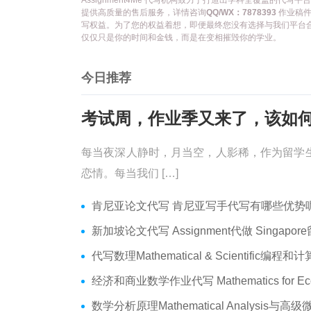
Assignment4Me 代写机构致力于打造出学科全覆盖的
提供高质量的售后服务，详情咨询
QQ/WX：7878393
作业稿件
写权益。为了您的权益着想，即便最终您没有选择与我们平台
仅仅只是你的时间和金钱，而是在变相摧毁你的学业。
今日推荐
每当夜深人静时，月当空，人影稀，作为留学
恋情。每当我们 […]
肯尼亚论文代写 肯尼亚写手代写有哪些优势呢？价格便宜
新加坡论文代写 Assignment代做 Singapore留学生论文代写
代写数理Mathematical & Scientific编程和计算 数学编程作业
经济和商业数学作业代写 Mathematics for Economics Business代做Online ex
数学分析原理Mathematical Analysis与高级微积分代写 Assignmen