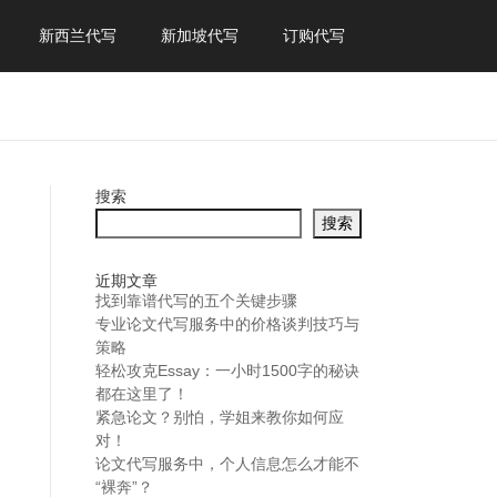
新西兰代写
新加坡代写
订购代写
搜索
搜索
近期文章
找到靠谱代写的五个关键步骤
专业论文代写服务中的价格谈判技巧与
策略
轻松攻克Essay：一小时1500字的秘诀
都在这里了！
紧急论文？别怕，学姐来教你如何应
对！
论文代写服务中，个人信息怎么才能不
“裸奔”？