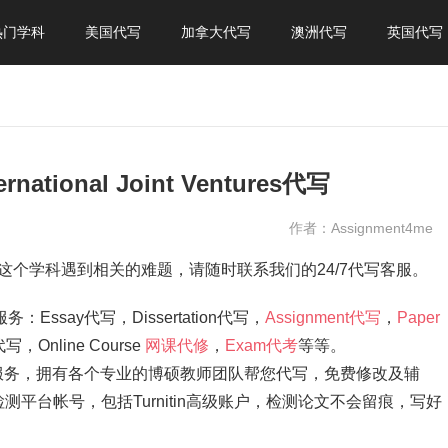
热门学科
美国代写
加拿大代写
澳洲代写
英国代写
ional Joint Ventures代写
作者：Assignment4me
这个学科遇到相关的难题，请随时联系我们的24/7代写客服。
：Essay代写，Dissertation代写，
Assignment代写
，
Paper
代写，Online Course
网课代修
，
Exam代考
等等。
ay代写服务，拥有各个专业的博硕教师团队帮您代写，免费修改及辅
平台帐号，包括Turnitin高级账户，检测论文不会留痕，写好