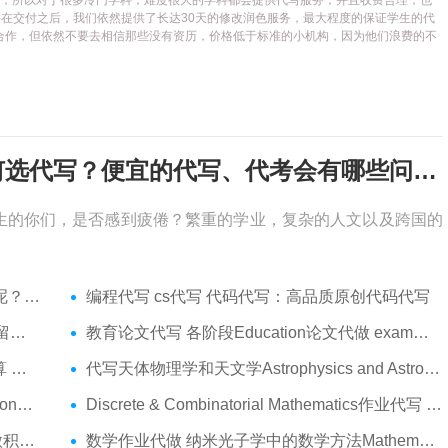
代写平台，所以对于很多冷门学科，难度很大的学科都会提供代写服务，并且收费合理，也
在交付之后，我们依然提供了长达30天的修改润色服务，最大程度的保证学生的代
合作，但依然不要去相信那些没有资历，价格低于标准的小机构，因为他们浪费的不
考试周，作业季又来了，该如何选代写？便宜的代写、代考会有哪些问题？
生的你们，是否感到疲倦？繁重的学业，复杂的人文以及跨国的
吗？
编程代写 cs代写 代码代写：高品质原创代码代写
服务
教育论文代写 各阶段Education论文代做 exam代考
代做
代写天体物理学和天文学Astrophysics and Astronomy 天文学Assignment代做
am代考
Discrete & Combinatorial Mathematics作业代写 代写离散 组合数学Assignment代做
t代做
数学作业代做 纳米光子学中的数学方法Mathematical Methods代写