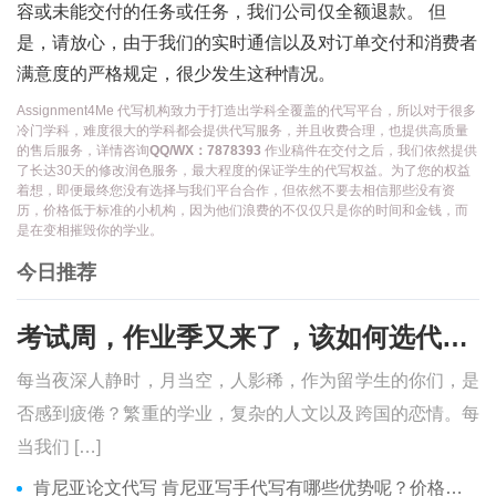
容或未能交付的任务或任务，我们公司仅全额退款。 但
是，请放心，由于我们的实时通信以及对订单交付和消费者
满意度的严格规定，很少发生这种情况。
Assignment4Me 代写机构致力于打造出学科全覆盖的代写平台，所以对于很多
冷门学科，难度很大的学科都会提供代写服务，并且收费合理，也提供高质量
的售后服务，详情咨询
QQ/WX：7878393
作业稿件在交付之后，我们依然提供
了长达30天的修改润色服务，最大程度的保证学生的代写权益。为了您的权益
着想，即便最终您没有选择与我们平台合作，但依然不要去相信那些没有资
历，价格低于标准的小机构，因为他们浪费的不仅仅只是你的时间和金钱，而
是在变相摧毁你的学业。
今日推荐
考试周，作业季又来了，该如何选代写？便宜的代写、代考会有哪些问题？
每当夜深人静时，月当空，人影稀，作为留学生的你们，是
否感到疲倦？繁重的学业，复杂的人文以及跨国的恋情。每
当我们 […]
肯尼亚论文代写 肯尼亚写手代写有哪些优势呢？价格便宜吗？