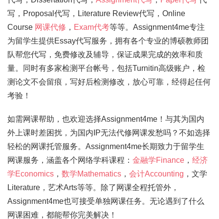
写，Proposal代写，Literature Review代写，Online
Course
网课代修
，
Exam代考
等等。Assignment4me专注
为留学生提供Essay代写服务，拥有各个专业的博硕教师团
队帮您代写，免费修改及辅导，保证成果完成的效率和质
量。同时有多家检测平台帐号，包括Turnitin高级账户，检
测论文不会留痕，写好后检测修改，放心可靠，经得起任何
考验！
如需网课帮助，也欢迎选择Assignment4me！与其为国内
外上课时差困扰，为国内IP无法代修网课发愁吗？不如选择
轻松的网课托管服务。Assignment4me长期致力于留学生
网课服务，涵盖各个网络学科课程：
金融学Finance
，
经济
学Economics
，
数学Mathematics
，
会计Accounting
，文学
Literature，艺术Arts等等。除了网课全程托管外，
Assignment4me也可接受单独网课任务。无论遇到了什么
网课困难，都能帮你完美解决！