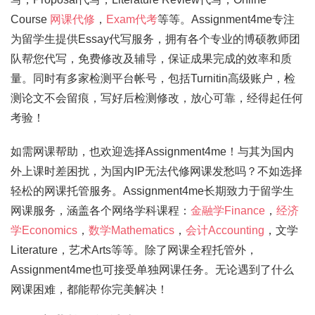
Course
网课代修
，
Exam代考
等等。Assignment4me专注
为留学生提供Essay代写服务，拥有各个专业的博硕教师团
队帮您代写，免费修改及辅导，保证成果完成的效率和质
量。同时有多家检测平台帐号，包括Turnitin高级账户，检
测论文不会留痕，写好后检测修改，放心可靠，经得起任何
考验！
如需网课帮助，也欢迎选择Assignment4me！与其为国内
外上课时差困扰，为国内IP无法代修网课发愁吗？不如选择
轻松的网课托管服务。Assignment4me长期致力于留学生
网课服务，涵盖各个网络学科课程：
金融学Finance
，
经济
学Economics
，
数学Mathematics
，
会计Accounting
，文学
Literature，艺术Arts等等。除了网课全程托管外，
Assignment4me也可接受单独网课任务。无论遇到了什么
网课困难，都能帮你完美解决！