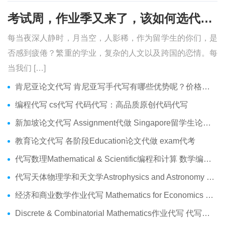
考试周，作业季又来了，该如何选代写？便宜的代写、代考会有哪些问题？
每当夜深人静时，月当空，人影稀，作为留学生的你们，是
否感到疲倦？繁重的学业，复杂的人文以及跨国的恋情。每
当我们 […]
肯尼亚论文代写 肯尼亚写手代写有哪些优势呢？价格便宜吗？
编程代写 cs代写 代码代写：高品质原创代码代写
新加坡论文代写 Assignment代做 Singapore留学生论文代写服务
教育论文代写 各阶段Education论文代做 exam代考
代写数理Mathematical & Scientific编程和计算 数学编程作业代做
代写天体物理学和天文学Astrophysics and Astronomy 天文学Assignment代做
经济和商业数学作业代写 Mathematics for Economics Business代做Online exam代考
Discrete & Combinatorial Mathematics作业代写 代写离散 组合数学Assignment代做