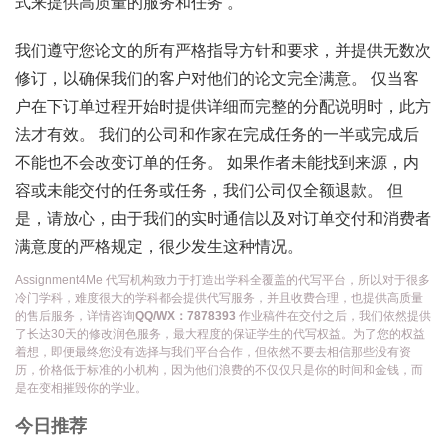
式来提供高质量的服务和任务 。
我们遵守您论文的所有严格指导方针和要求，并提供无数次
修订，以确保我们的客户对他们的论文完全满意。 仅当客
户在下订单过程开始时提供详细而完整的分配说明时，此方
法才有效。 我们的公司和作家在完成任务的一半或完成后
不能也不会改变订单的任务。 如果作者未能找到来源，内
容或未能交付的任务或任务，我们公司仅全额退款。 但
是，请放心，由于我们的实时通信以及对订单交付和消费者
满意度的严格规定，很少发生这种情况。
Assignment4Me 代写机构致力于打造出学科全覆盖的代写平台，所以对于很多
冷门学科，难度很大的学科都会提供代写服务，并且收费合理，也提供高质量
的售后服务，详情咨询
QQ/WX：7878393
作业稿件在交付之后，我们依然提供
了长达30天的修改润色服务，最大程度的保证学生的代写权益。为了您的权益
着想，即便最终您没有选择与我们平台合作，但依然不要去相信那些没有资
历，价格低于标准的小机构，因为他们浪费的不仅仅只是你的时间和金钱，而
是在变相摧毁你的学业。
今日推荐