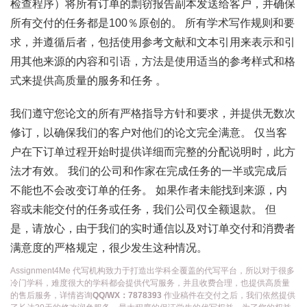
检查程序）将所有订单的剽窃报告副本发送给客户，并确保
所有交付的任务都是100％原创的。 所有学术写作规则和要
求，并遵循后者，包括使用参考文献和文本引用来表示和引
用其他来源的内容和引语，方法是使用适当的参考样式和格
式来提供高质量的服务和任务 。
我们遵守您论文的所有严格指导方针和要求，并提供无数次
修订，以确保我们的客户对他们的论文完全满意。 仅当客
户在下订单过程开始时提供详细而完整的分配说明时，此方
法才有效。 我们的公司和作家在完成任务的一半或完成后
不能也不会改变订单的任务。 如果作者未能找到来源，内
容或未能交付的任务或任务，我们公司仅全额退款。 但
是，请放心，由于我们的实时通信以及对订单交付和消费者
满意度的严格规定，很少发生这种情况。
Assignment4Me 代写机构致力于打造出学科全覆盖的代写平台，所以对于很多
冷门学科，难度很大的学科都会提供代写服务，并且收费合理，也提供高质量
的售后服务，详情咨询
QQ/WX：7878393
作业稿件在交付之后，我们依然提供