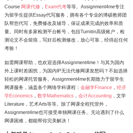
Course
网课代修
，
Exam代考
等等。Assignment4me专注
为留学生提供Essay代写服务，拥有各个专业的博硕教师团
队帮您代写，免费修改及辅导，保证成果完成的效率和质
量。同时有多家检测平台帐号，包括Turnitin高级账户，检
测论文不会留痕，写好后检测修改，放心可靠，经得起任何
考验！
如需网课帮助，也欢迎选择Assignment4me！与其为国内
外上课时差困扰，为国内IP无法代修网课发愁吗？不如选择
轻松的网课托管服务。Assignment4me长期致力于留学生
网课服务，涵盖各个网络学科课程：
金融学Finance
，
经济
学Economics
，
数学Mathematics
，
会计Accounting
，文学
Literature，艺术Arts等等。除了网课全程托管外，
Assignment4me也可接受单独网课任务。无论遇到了什么
网课困难，都能帮你完美解决！