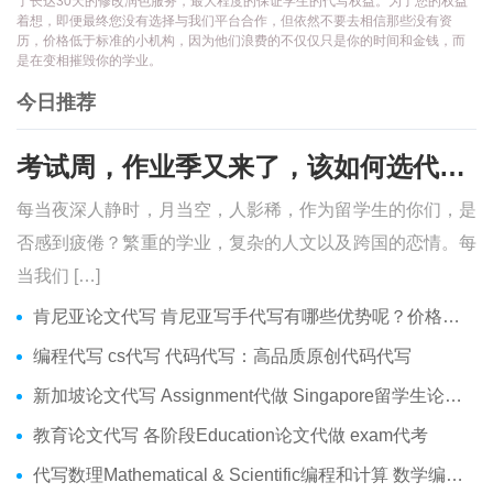
了长达30天的修改润色服务，最大程度的保证学生的代写权益。为了您的权益
着想，即便最终您没有选择与我们平台合作，但依然不要去相信那些没有资
历，价格低于标准的小机构，因为他们浪费的不仅仅只是你的时间和金钱，而
是在变相摧毁你的学业。
今日推荐
考试周，作业季又来了，该如何选代写？便宜的代写、代考会有哪些问题？
每当夜深人静时，月当空，人影稀，作为留学生的你们，是
否感到疲倦？繁重的学业，复杂的人文以及跨国的恋情。每
当我们 […]
肯尼亚论文代写 肯尼亚写手代写有哪些优势呢？价格便宜吗？
编程代写 cs代写 代码代写：高品质原创代码代写
新加坡论文代写 Assignment代做 Singapore留学生论文代写服务
教育论文代写 各阶段Education论文代做 exam代考
代写数理Mathematical & Scientific编程和计算 数学编程作业代做