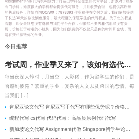
Assignment4Me 代写机构致力于打造出学科全覆盖的代写平台，所以对于很多
冷门学科，难度很大的学科都会提供代写服务，并且收费合理，也提供高质量
的售后服务，详情咨询
QQ/WX：7878393
作业稿件在交付之后，我们依然提供
了长达30天的修改润色服务，最大程度的保证学生的代写权益。为了您的权益
着想，即便最终您没有选择与我们平台合作，但依然不要去相信那些没有资
历，价格低于标准的小机构，因为他们浪费的不仅仅只是你的时间和金钱，而
是在变相摧毁你的学业。
今日推荐
考试周，作业季又来了，该如何选代写？便宜的代写、代考会有哪些问题？
每当夜深人静时，月当空，人影稀，作为留学生的你们，是
否感到疲倦？繁重的学业，复杂的人文以及跨国的恋情。每
当我们 […]
肯尼亚论文代写 肯尼亚写手代写有哪些优势呢？价格便宜吗？
编程代写 cs代写 代码代写：高品质原创代码代写
新加坡论文代写 Assignment代做 Singapore留学生论文代写服务