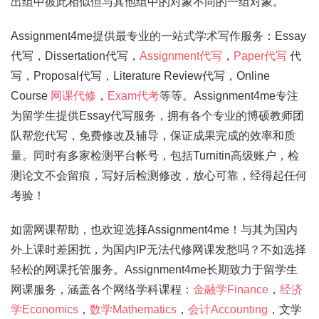
出组中彼此相似但与其他组中的对象不同的一组对象。
Assignment4me提供最专业的一站式学术写作服务：Essay
代写，Dissertation代写，
Assignment代写
，
Paper代写
代
写，Proposal代写，Literature Review代写，Online
Course
网课代修
，
Exam代考
等等。Assignment4me专注
为留学生提供Essay代写服务，拥有各个专业的博硕教师团
队帮您代写，免费修改及辅导，保证成果完成的效率和质
量。同时有多家检测平台帐号，包括Turnitin高级账户，检
测论文不会留痕，写好后检测修改，放心可靠，经得起任何
考验！
如需网课帮助，也欢迎选择Assignment4me！与其为国内
外上课时差困扰，为国内IP无法代修网课发愁吗？不如选择
轻松的网课托管服务。Assignment4me长期致力于留学生
网课服务，涵盖各个网络学科课程：
金融学Finance
，
经济
学Economics
，
数学Mathematics
，
会计Accounting
，文学