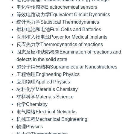
电化学传感器Electrochemical sensors
等效电路动力学Equivalent Circuit Dynamics
统计热力学Statistical Thermodynamics
燃料电池和电池Fuel Cells and Batteries
医用植入物电源Power for Medical Implants
反应热力学Thermodynamics of reactions
固态反应和缺陷检查Examination of reactions and
defects in the solid state
超分子纳米结构Supramolecular Nanostructures
工程物理Engineering Physics
应用物理Applied Physics
材料化学Materials Chemistry
材料科学Materials Science
化学Chemistry
电气网络Electrical Networks
机械工程Mechanical Engineering
物理Physics