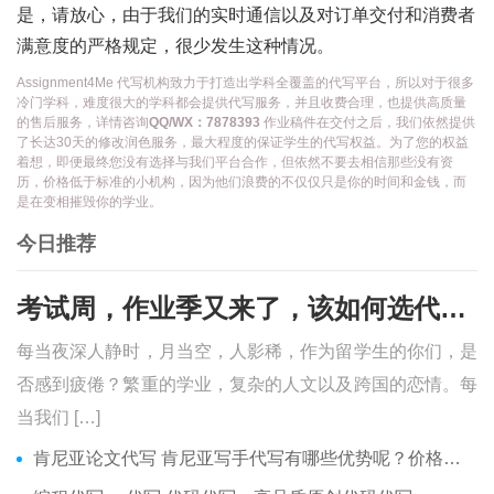
是，请放心，由于我们的实时通信以及对订单交付和消费者
满意度的严格规定，很少发生这种情况。
Assignment4Me 代写机构致力于打造出学科全覆盖的代写平台，所以对于很多
冷门学科，难度很大的学科都会提供代写服务，并且收费合理，也提供高质量
的售后服务，详情咨询
QQ/WX：7878393
作业稿件在交付之后，我们依然提供
了长达30天的修改润色服务，最大程度的保证学生的代写权益。为了您的权益
着想，即便最终您没有选择与我们平台合作，但依然不要去相信那些没有资
历，价格低于标准的小机构，因为他们浪费的不仅仅只是你的时间和金钱，而
是在变相摧毁你的学业。
今日推荐
考试周，作业季又来了，该如何选代写？便宜的代写、代考会有哪些问题？
每当夜深人静时，月当空，人影稀，作为留学生的你们，是
否感到疲倦？繁重的学业，复杂的人文以及跨国的恋情。每
当我们 […]
肯尼亚论文代写 肯尼亚写手代写有哪些优势呢？价格便宜吗？