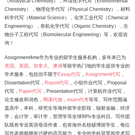
（Analytical Chemistry），环境化学代写（Environmental
Chemistry），物理化学代写（Physical Chemistry），材料
科学代写（Material Science），化学工业代写（Chemical
Engineering），有机化学代写（Organic Chemistry），生
物分子工程代写（Biomolecular Engineering）等，欢迎咨
询！
Assignment4me作为专业的留学生服务机构，多年来已为
美国
、
英国
、
加拿大
、
澳洲
等留学热门地的学生提供专业的
学术服务，包括但不限于
Essay代写
，
Assignment代写
，
Dissertation代写，
Report代写
，小组作业代写，Proposal
代写，
Paper代写
，Presentation代写，计算机作业代写，
论文修改和润色，
网课代做
，
exam代考
等等。写作范围涵
盖高中，本科，研究生等海外留学全阶段，辐射金融，经济
学，会计学，审计学，管理学等全球99%专业科目。写作团
队既有专业英语母语作者，也有海外名校硕博留学生，每位
写作老师都拥有过硬的语言能力，专业的学科背景和学术写