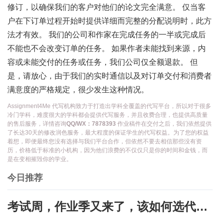
修订，以确保我们的客户对他们的论文完全满意。 仅当客
户在下订单过程开始时提供详细而完整的分配说明时，此方
法才有效。 我们的公司和作家在完成任务的一半或完成后
不能也不会改变订单的任务。 如果作者未能找到来源，内
容或未能交付的任务或任务，我们公司仅全额退款。 但
是，请放心，由于我们的实时通信以及对订单交付和消费者
满意度的严格规定，很少发生这种情况。
Assignment4Me 代写机构致力于打造出学科全覆盖的代写平台，所以对于很多
冷门学科，难度很大的学科都会提供代写服务，并且收费合理，也提供高质量
的售后服务，详情咨询
QQ/WX：7878393
作业稿件在交付之后，我们依然提供
了长达30天的修改润色服务，最大程度的保证学生的代写权益。为了您的权益
着想，即便最终您没有选择与我们平台合作，但依然不要去相信那些没有资
历，价格低于标准的小机构，因为他们浪费的不仅仅只是你的时间和金钱，而
是在变相摧毁你的学业。
今日推荐
考试周，作业季又来了，该如何选代写？便宜的代写、代考会有哪些问题？