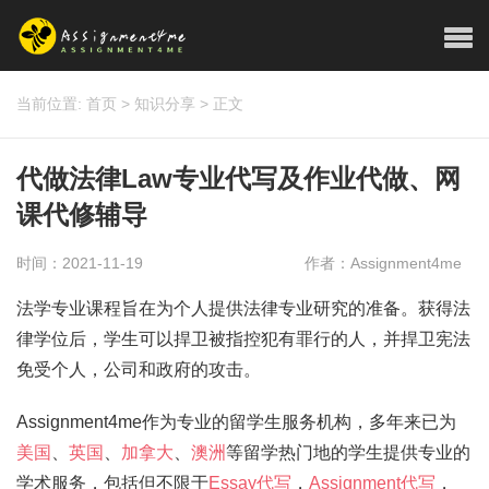
当前位置:
首页
>
知识分享
>
正文
代做法律Law专业代写及作业代做、网
课代修辅导
时间：2021-11-19
作者：Assignment4me
法学专业课程旨在为个人提供法律专业研究的准备。获得法
律学位后，学生可以捍卫被指控犯有罪行的人，并捍卫宪法
免受个人，公司和政府的攻击。
Assignment4me作为专业的留学生服务机构，多年来已为
美国
、
英国
、
加拿大
、
澳洲
等留学热门地的学生提供专业的
学术服务，包括但不限于
Essay代写
，
Assignment代写
，