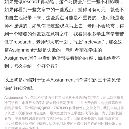
如果先做research再动笔，这个习惯会产生一些不利影响，
如果你看到一些文章中的一些观点，觉得可有可无，就会不
由自主地记录下来，这些观点可能是不重要的，也可能是老
师不强调的，如果你把这些观点写上去，老师不会欣赏，得
到一个糟糕的分数就在意料之中，我看到很多学生辛辛苦苦
做了research，老师却大笔一划，写上“irrelevant”，那么这
篇Assignment无疑是失败的，老师希望在学生的
Assignment写作中看到他所想要看到的内容，如果他看不
到，怎么会给一个好分数?
以上就是小编对于留学Assignment写作常犯的三个常见错
误的详细介绍。
Assignment4Me 代写机构致力于打造出学科全覆盖的代写平台，所以对于很多
冷门学科，难度很大的学科都会提供代写服务，并且收费合理，也提供高质量
的售后服务，详情咨询
QQ/WX：7878393
作业稿件在交付之后，我们依然提供
了长达30天的修改润色服务，最大程度的保证学生的代写权益。为了您的权益
着想，即便最终您没有选择与我们平台合作，但依然不要去相信那些没有资
历，价格低于标准的小机构，因为他们浪费的不仅仅只是你的时间和金钱，而
是在变相摧毁你的学业。