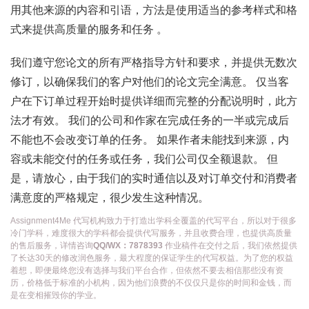
用其他来源的内容和引语，方法是使用适当的参考样式和格
式来提供高质量的服务和任务 。
我们遵守您论文的所有严格指导方针和要求，并提供无数次
修订，以确保我们的客户对他们的论文完全满意。 仅当客
户在下订单过程开始时提供详细而完整的分配说明时，此方
法才有效。 我们的公司和作家在完成任务的一半或完成后
不能也不会改变订单的任务。 如果作者未能找到来源，内
容或未能交付的任务或任务，我们公司仅全额退款。 但
是，请放心，由于我们的实时通信以及对订单交付和消费者
满意度的严格规定，很少发生这种情况。
Assignment4Me 代写机构致力于打造出学科全覆盖的代写平台，所以对于很多
冷门学科，难度很大的学科都会提供代写服务，并且收费合理，也提供高质量
的售后服务，详情咨询
QQ/WX：7878393
作业稿件在交付之后，我们依然提供
了长达30天的修改润色服务，最大程度的保证学生的代写权益。为了您的权益
着想，即便最终您没有选择与我们平台合作，但依然不要去相信那些没有资
历，价格低于标准的小机构，因为他们浪费的不仅仅只是你的时间和金钱，而
是在变相摧毁你的学业。