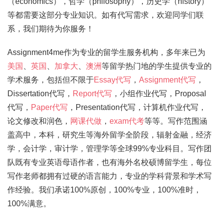
（economics），哲学（philosophy），历史学（history）
等都需要这部分专业知识。如有代写需求，欢迎同学们联
系，我们期待为你服务！
Assignment4me作为专业的留学生服务机构，多年来已为
美国
、
英国
、
加拿大
、
澳洲
等留学热门地的学生提供专业的
学术服务，包括但不限于
Essay代写
，
Assignment代写
，
Dissertation代写，
Report代写
，小组作业代写，Proposal
代写，
Paper代写
，Presentation代写，计算机作业代写，
论文修改和润色，
网课代做
，
exam代考
等等。写作范围涵
盖高中，本科，研究生等海外留学全阶段，辐射金融，经济
学，会计学，审计学，管理学等全球99%专业科目。写作团
队既有专业英语母语作者，也有海外名校硕博留学生，每位
写作老师都拥有过硬的语言能力，专业的学科背景和学术写
作经验。我们承诺100%原创，100%专业，100%准时，
100%满意。