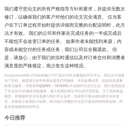
我们遵守您论文的所有严格指导方针和要求，并提供无数次
修订，以确保我们的客户对他们的论文完全满意。 仅当客
户在下订单过程开始时提供详细而完整的分配说明时，此方
法才有效。 我们的公司和作家在完成任务的一半或完成后
不能也不会改变订单的任务。 如果作者未能找到来源，内
容或未能交付的任务或任务，我们公司仅全额退款。 但
是，请放心，由于我们的实时通信以及对订单交付和消费者
满意度的严格规定，很少发生这种情况。
Assignment4Me 代写机构致力于打造出学科全覆盖的代写平台，所以对于很多
冷门学科，难度很大的学科都会提供代写服务，并且收费合理，也提供高质量
的售后服务，详情咨询
QQ/WX：7878393
作业稿件在交付之后，我们依然提供
了长达30天的修改润色服务，最大程度的保证学生的代写权益。为了您的权益
着想，即便最终您没有选择与我们平台合作，但依然不要去相信那些没有资
历，价格低于标准的小机构，因为他们浪费的不仅仅只是你的时间和金钱，而
是在变相摧毁你的学业。
今日推荐