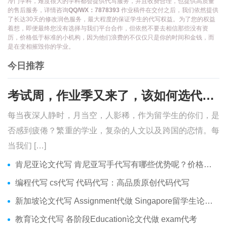
冷门学科，难度很大的学科都会提供代写服务，并且收费合理，也提供高质量
的售后服务，详情咨询
QQ/WX：7878393
作业稿件在交付之后，我们依然提供
了长达30天的修改润色服务，最大程度的保证学生的代写权益。为了您的权益
着想，即便最终您没有选择与我们平台合作，但依然不要去相信那些没有资
历，价格低于标准的小机构，因为他们浪费的不仅仅只是你的时间和金钱，而
是在变相摧毁你的学业。
今日推荐
考试周，作业季又来了，该如何选代写？便宜的代写、代考会有哪些问题？
每当夜深人静时，月当空，人影稀，作为留学生的你们，是
否感到疲倦？繁重的学业，复杂的人文以及跨国的恋情。每
当我们 […]
肯尼亚论文代写 肯尼亚写手代写有哪些优势呢？价格便宜吗？
编程代写 cs代写 代码代写：高品质原创代码代写
新加坡论文代写 Assignment代做 Singapore留学生论文代写服务
教育论文代写 各阶段Education论文代做 exam代考