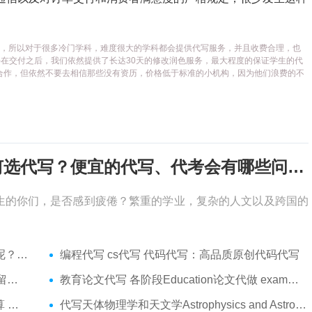
代写平台，所以对于很多冷门学科，难度很大的学科都会提供代写服务，并且收费合理，也
在交付之后，我们依然提供了长达30天的修改润色服务，最大程度的保证学生的代
合作，但依然不要去相信那些没有资历，价格低于标准的小机构，因为他们浪费的不
考试周，作业季又来了，该如何选代写？便宜的代写、代考会有哪些问题？
生的你们，是否感到疲倦？繁重的学业，复杂的人文以及跨国的
吗？
编程代写 cs代写 代码代写：高品质原创代码代写
服务
教育论文代写 各阶段Education论文代做 exam代考
代做
代写天体物理学和天文学Astrophysics and Astronomy 天文学Assignment代做