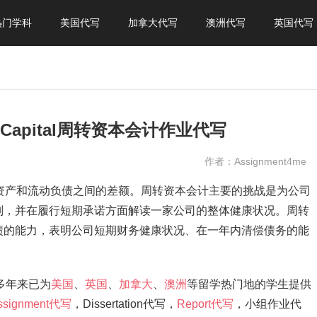
热门学科
美国代写
加拿大代写
澳洲代写
英国代写
ing Capital周转资本会计作业代写
作者：Assignment4me
司的流动资产和流动负债之间的差额。周转资本会计主要的挑战是为公司
别，并在履行短期承诺方面解读一家公司的整体健康状况。周转
债的能力，表明公司短期财务健康状况、在一年内清偿债务的能
，多年来已为
美国
、
英国
、
加拿大
、
澳洲
等留学热门地的学生提供
ssignment代写
，Dissertation代写，
Report代写
，小组作业代