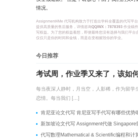
情况。
Assignment4Me 代写机构致力于打造出学科全覆盖的
提供高质量的售后服务，详情咨询
QQ/WX：7878393
作业稿件
写权益。为了您的权益着想，即便最终您没有选择与我们平台
仅仅只是你的时间和金钱，而是在变相摧毁你的学业。
今日推荐
每当夜深人静时，月当空，人影稀，作为留学
恋情。每当我们 […]
肯尼亚论文代写 肯尼亚写手代写有哪些优势呢？价格便宜
新加坡论文代写 Assignment代做 Singapore留学生论文代写
代写数理Mathematical & Scientific编程和计算 数学编程作业