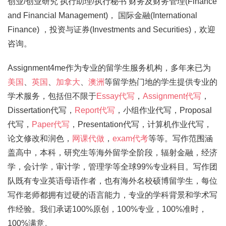
创业/创业研究 执行助理/执行秘书 财务及财务管理(Finance
and Financial Management)， 国际金融(International
Finance) ，投资与证券(Investments and Securities)，欢迎
咨询。
Assignment4me作为专业的留学生服务机构，多年来已为
美国
、
英国
、
加拿大
、
澳洲
等留学热门地的学生提供专业的
学术服务，包括但不限于
Essay代写
，
Assignment代写
，
Dissertation代写，
Report代写
，小组作业代写，Proposal
代写，
Paper代写
，Presentation代写，计算机作业代写，
论文修改和润色，
网课代做
，
exam代考
等等。写作范围涵
盖高中，本科，研究生等海外留学全阶段，辐射金融，经济
学，会计学，审计学，管理学等全球99%专业科目。写作团
队既有专业英语母语作者，也有海外名校硕博留学生，每位
写作老师都拥有过硬的语言能力，专业的学科背景和学术写
作经验。我们承诺100%原创，100%专业，100%准时，
100%满意。