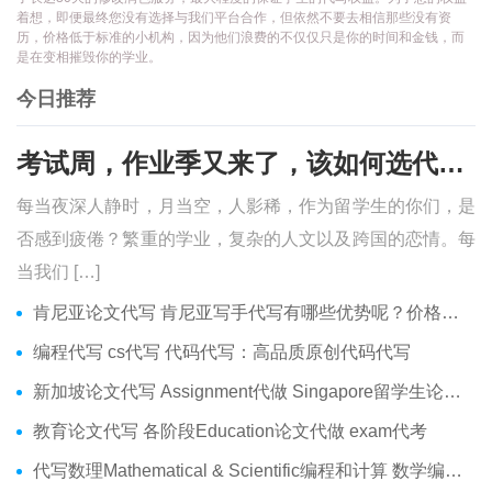
着想，即便最终您没有选择与我们平台合作，但依然不要去相信那些没有资
历，价格低于标准的小机构，因为他们浪费的不仅仅只是你的时间和金钱，而
是在变相摧毁你的学业。
今日推荐
考试周，作业季又来了，该如何选代写？便宜的代写、代考会有哪些问题？
每当夜深人静时，月当空，人影稀，作为留学生的你们，是
否感到疲倦？繁重的学业，复杂的人文以及跨国的恋情。每
当我们 […]
肯尼亚论文代写 肯尼亚写手代写有哪些优势呢？价格便宜吗？
编程代写 cs代写 代码代写：高品质原创代码代写
新加坡论文代写 Assignment代做 Singapore留学生论文代写服务
教育论文代写 各阶段Education论文代做 exam代考
代写数理Mathematical & Scientific编程和计算 数学编程作业代做