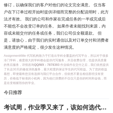
修订，以确保我们的客户对他们的论文完全满意。 仅当客
户在下订单过程开始时提供详细而完整的分配说明时，此方
法才有效。 我们的公司和作家在完成任务的一半或完成后
不能也不会改变订单的任务。 如果作者未能找到来源，内
容或未能交付的任务或任务，我们公司仅全额退款。 但
是，请放心，由于我们的实时通信以及对订单交付和消费者
满意度的严格规定，很少发生这种情况。
Assignment4Me 代写机构致力于打造出学科全覆盖的代写平台，所以对于很多
冷门学科，难度很大的学科都会提供代写服务，并且收费合理，也提供高质量
的售后服务，详情咨询
QQ/WX：7878393
作业稿件在交付之后，我们依然提供
了长达30天的修改润色服务，最大程度的保证学生的代写权益。为了您的权益
着想，即便最终您没有选择与我们平台合作，但依然不要去相信那些没有资
历，价格低于标准的小机构，因为他们浪费的不仅仅只是你的时间和金钱，而
是在变相摧毁你的学业。
今日推荐
考试周，作业季又来了，该如何选代写？便宜的代写、代考会有哪些问题？