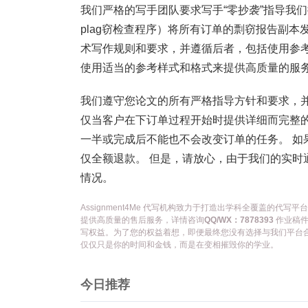
我们严格的写手团队要求写手“零抄袭”指导我们提
plag窃检查程序）将所有订单的剽窃报告副本
术写作规则和要求，并遵循后者，包括使用参
使用适当的参考样式和格式来提供高质量的服务
我们遵守您论文的所有严格指导方针和要求，
仅当客户在下订单过程开始时提供详细而完整的
一半或完成后不能也不会改变订单的任务。 如
仅全额退款。 但是，请放心，由于我们的实时
情况。
Assignment4Me 代写机构致力于打造出学科全覆盖的
提供高质量的售后服务，详情咨询
QQ/WX：7878393
作业稿件
写权益。为了您的权益着想，即便最终您没有选择与我们平台
仅仅只是你的时间和金钱，而是在变相摧毁你的学业。
今日推荐