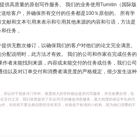
供高质量的原创写作服务。 我们的业务使用Turnitin（国际版
发送给客户，并确保所有交付的任务都是100％原创的。 所有学
考文献和文本引用来表示和引用其他来源的内容和引语，方法是
和任务 。
并提供无数次修订，以确保我们的客户对他们的论文完全满意。
分配说明时，此方法才有效。 我们的公司和作家在完成任务的
果作者未能找到来源，内容或未能交付的任务或任务，我们公司
通信以及对订单交付和消费者满意度的严格规定，很少发生这种
代写平台，所以对于很多冷门学科，难度很大的学科都会提供代写服务，并且收费合理，也
在交付之后，我们依然提供了长达30天的修改润色服务，最大程度的保证学生的代
合作，但依然不要去相信那些没有资历，价格低于标准的小机构，因为他们浪费的不