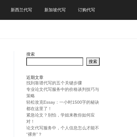
新西兰代写
新加坡代写
订购代写
搜索
搜索
近期文章
找到靠谱代写的五个关键步骤
专业论文代写服务中的价格谈判技巧与
策略
轻松攻克Essay：一小时1500字的秘诀
都在这里了！
紧急论文？别怕，学姐来教你如何应
对！
论文代写服务中，个人信息怎么才能不
“裸奔”？