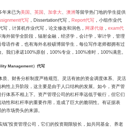
，多年来已为
美国
、
英国
、
加拿大
、
澳洲
等留学热门地的学生提供
ssignment代写
，Dissertation代写，
Report代写
，小组作业代
ation代写，计算机作业代写，论文修改和润色，
网课代做
，
exam代
等海外留学全阶段，辐射金融，经济学，会计学，审计学，管理
语母语作者，也有海外名校硕博留学生，每位写作老师都拥有过
们承诺100%原创，100%专业，100%准时，100%满意。
ility Management）代写
体质、财务分析制度严格规范、灵活有效的资金调度体系、灵活
结构性上升阶段，这主要是由于人口结构的发展。如今，资产管
银行体系不相上下。资产管理公司的杠杆率远低于银行，但它们
流动性和杠杆率的重要作用，造成了巨大的脆弱性。有证据表
强的市场势头的来源。
实钱”投资管理公司，它们的投资期限较长，如共同基金、养老