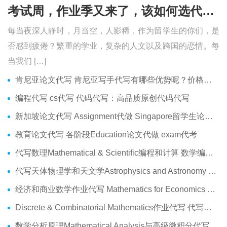
考试周，作业季又来了，该如何选代写？便宜的代写、代考会有哪些问题？
每当夜深人静时，月当空，人影稀，作为留学生的你们，是
否感到疲倦？繁重的学业，复杂的人文以及跨国的恋情。每
当我们 […]
肯尼亚论文代写 肯尼亚写手代写有哪些优势呢？价格便宜吗？
编程代写 cs代写 代码代写：高品质原创代码代写
新加坡论文代写 Assignment代做 Singapore留学生论文代写服务
教育论文代写 各阶段Education论文代做 exam代考
代写数理Mathematical & Scientific编程和计算 数学编程作业代做
代写天体物理学和天文学Astrophysics and Astronomy 天文学Assignment代做
经济和商业数学作业代写 Mathematics for Economics Business代做Online exam代考
Discrete & Combinatorial Mathematics作业代写 代写离散 组合数学Assignment代做
数学分析原理Mathematical Analysis与高级微积分代写 Assignment代做