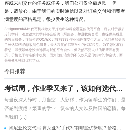
容或未能交付的任务或任务，我们公司仅全额退款。 但
是，请放心，由于我们的实时通信以及对订单交付和消费者
满意度的严格规定，很少发生这种情况。
Assignment4Me 代写机构致力于打造出学科全覆盖的代写平台，所以对于很多
冷门学科，难度很大的学科都会提供代写服务，并且收费合理，也提供高质量
的售后服务，详情咨询
QQ/WX：7878393
作业稿件在交付之后，我们依然提供
了长达30天的修改润色服务，最大程度的保证学生的代写权益。为了您的权益
着想，即便最终您没有选择与我们平台合作，但依然不要去相信那些没有资
历，价格低于标准的小机构，因为他们浪费的不仅仅只是你的时间和金钱，而
是在变相摧毁你的学业。
今日推荐
考试周，作业季又来了，该如何选代写？便宜的代写、代考会有哪些问题？
每当夜深人静时，月当空，人影稀，作为留学生的你们，是
否感到疲倦？繁重的学业，复杂的人文以及跨国的恋情。每
当我们 […]
肯尼亚论文代写 肯尼亚写手代写有哪些优势呢？价格便宜吗？