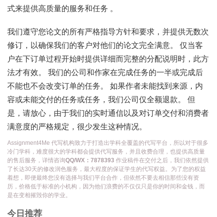
式来提供高质量的服务和任务 。
我们遵守您论文的所有严格指导方针和要求，并提供无数次
修订，以确保我们的客户对他们的论文完全满意。 仅当客
户在下订单过程开始时提供详细而完整的分配说明时，此方
法才有效。 我们的公司和作家在完成任务的一半或完成后
不能也不会改变订单的任务。 如果作者未能找到来源，内
容或未能交付的任务或任务，我们公司仅全额退款。 但
是，请放心，由于我们的实时通信以及对订单交付和消费者
满意度的严格规定，很少发生这种情况。
Assignment4Me 代写机构致力于打造出学科全覆盖的代写平台，所以对于很多
冷门学科，难度很大的学科都会提供代写服务，并且收费合理，也提供高质量
的售后服务，详情咨询
QQ/WX：7878393
作业稿件在交付之后，我们依然提供
了长达30天的修改润色服务，最大程度的保证学生的代写权益。为了您的权益
着想，即便最终您没有选择与我们平台合作，但依然不要去相信那些没有资
历，价格低于标准的小机构，因为他们浪费的不仅仅只是你的时间和金钱，而
是在变相摧毁你的学业。
今日推荐