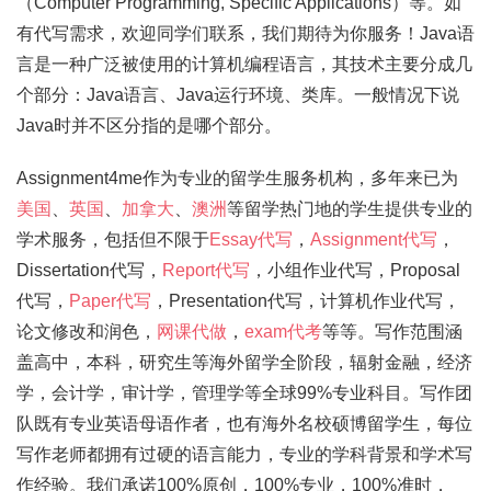
（Computer Programming, Specific Applications）等。如
有代写需求，欢迎同学们联系，我们期待为你服务！Java语
言是一种广泛被使用的计算机编程语言，其技术主要分成几
个部分：Java语言、Java运行环境、类库。一般情况下说
Java时并不区分指的是哪个部分。
Assignment4me作为专业的留学生服务机构，多年来已为
美国
、
英国
、
加拿大
、
澳洲
等留学热门地的学生提供专业的
学术服务，包括但不限于
Essay代写
，
Assignment代写
，
Dissertation代写，
Report代写
，小组作业代写，Proposal
代写，
Paper代写
，Presentation代写，计算机作业代写，
论文修改和润色，
网课代做
，
exam代考
等等。写作范围涵
盖高中，本科，研究生等海外留学全阶段，辐射金融，经济
学，会计学，审计学，管理学等全球99%专业科目。写作团
队既有专业英语母语作者，也有海外名校硕博留学生，每位
写作老师都拥有过硬的语言能力，专业的学科背景和学术写
作经验。我们承诺100%原创，100%专业，100%准时，