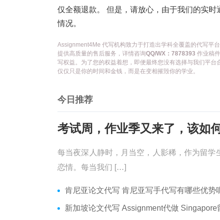
仅全额退款。 但是，请放心，由于我们的实时
情况。
Assignment4Me 代写机构致力于打造出学科全覆盖的
提供高质量的售后服务，详情咨询
QQ/WX：7878393
作业稿件
写权益。为了您的权益着想，即便最终您没有选择与我们平台
仅仅只是你的时间和金钱，而是在变相摧毁你的学业。
今日推荐
每当夜深人静时，月当空，人影稀，作为留学
恋情。每当我们 […]
肯尼亚论文代写 肯尼亚写手代写有哪些优势呢？价格便宜
新加坡论文代写 Assignment代做 Singapore留学生论文代写