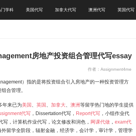
热门学科
美国代写
加拿大代写
澳洲代写
英国代写
io Management房地产投资组合管理代写essay
作者：Assignment4me
lio Management）指的是将投资组合引入房地产的一种投资管理方
资组合管理。
，多年来已为
美国
、
英国
、
加拿大
、
澳洲
等留学热门地的学生提供
ssignment代写
，Dissertation代写，
Report代写
，小组作业代
ation代写，计算机作业代写，论文修改和润色，
网课代做
，
exam代
海外留学全阶段，辐射金融，经济学，会计学，审计学，管理学