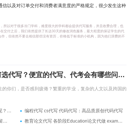
通信以及对订单交付和消费者满意度的严格规定，很少发生这种
代写平台，所以对于很多冷门学科，难度很大的学科都会提供代写服务，并且收费合理，也
在交付之后，我们依然提供了长达30天的修改润色服务，最大程度的保证学生的代
合作，但依然不要去相信那些没有资历，价格低于标准的小机构，因为他们浪费的不
考试周，作业季又来了，该如何选代写？便宜的代写、代考会有哪些问题？
生的你们，是否感到疲倦？繁重的学业，复杂的人文以及跨国的
吗？
编程代写 cs代写 代码代写：高品质原创代码代写
服务
教育论文代写 各阶段Education论文代做 exam代考