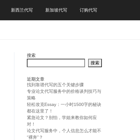
新西兰代写
新加坡代写
订购代写
搜索
搜索
近期文章
找到靠谱代写的五个关键步骤
专业论文代写服务中的价格谈判技巧与
策略
轻松攻克Essay：一小时1500字的秘诀
都在这里了！
紧急论文？别怕，学姐来教你如何应
对！
论文代写服务中，个人信息怎么才能不
“裸奔”？